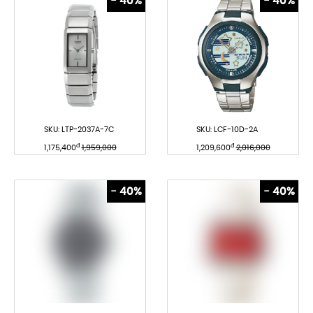
- 40%
- 40%
SKU:
LTP-2037A-7C
SKU:
LCF-10D-2A
đ
đ
1,175,400
1,959,000
1,209,600
2,016,000
- 40%
- 40%