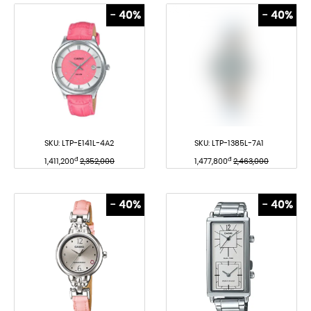
- 40%
- 40%
SKU:
LTP-E141L-4A2
SKU:
LTP-1385L-7A1
đ
đ
1,411,200
2,352,000
1,477,800
2,463,000
- 40%
- 40%