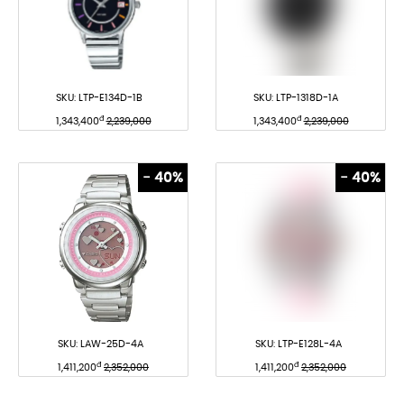
SKU:
LTP-E134D-1B
SKU:
LTP-1318D-1A
đ
đ
1,343,400
2,239,000
1,343,400
2,239,000
- 40%
- 40%
SKU:
LAW-25D-4A
SKU:
LTP-E128L-4A
đ
đ
1,411,200
2,352,000
1,411,200
2,352,000