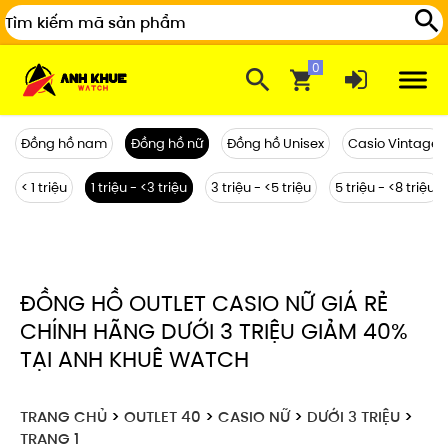
Đồng hồ nam
Đồng hồ nữ
Đồng hồ Unisex
Casio Vintage
< 1 triệu
1 triệu - <3 triệu
3 triệu - <5 triệu
5 triệu - <8 triệu
ĐỒNG HỒ OUTLET CASIO NỮ GIÁ RẺ
CHÍNH HÃNG DƯỚI 3 TRIỆU GIẢM 40%
TẠI ANH KHUÊ WATCH
TRANG CHỦ
>
OUTLET 40
>
CASIO NỮ
>
DƯỚI 3 TRIỆU
>
TRANG 1