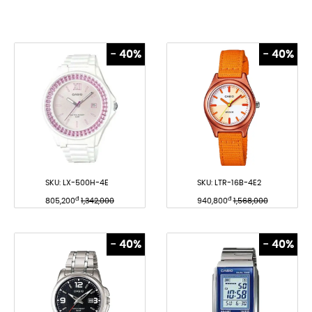
- 40%
- 40%
SKU:
LX-500H-4E
SKU:
LTR-16B-4E2
đ
đ
805,200
1,342,000
940,800
1,568,000
- 40%
- 40%