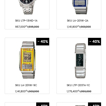
SKU:
LTP-1314D-1A
SKU:
LA-201W-2A
đ
đ
957,000
1,595,000
1,141,800
1,903,000
- 40%
- 40%
SKU:
LA-201W-9C
SKU:
LTP-2037A-1C
đ
đ
1,141,800
1,903,000
1,175,400
1,959,000