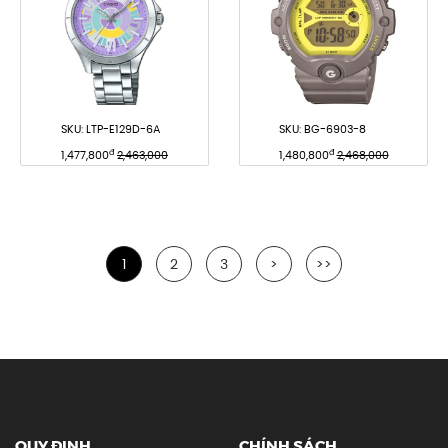
SKU:
LTP-E129D-6A
SKU:
BG-6903-8
đ
đ
1,477,800
2,463,000
1,480,800
2,468,000
1
2
3
>
>>
QUY ĐỊNH
CHÍNH SÁCH