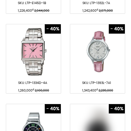
SKU:
LTP-E145D-1B
SKU:
LTP-1332L-7A
đ
đ
1,226,400
2,044,000
1,242,600
2,071,000
- 40%
- 40%
SKU:
LTP-1334D-4A
SKU:
LTP-1393L-7A1
đ
đ
1,260,000
2,100,000
1,343,400
2,239,000
- 40%
- 40%