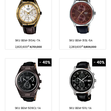
SKU:
BEM-310AL-7A
SKU:
BEM-313L-5A
đ
đ
2,820,600
4,701,000
2,283,600
3,806,000
- 40%
- 40%
SKU:
BEM-509CL-1A
SKU:
BEM-511L-1A