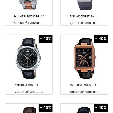
SKU:
MTP-SW320RG-2A
SKU:
A120WEST-1A
đ
đ
2,871,600
4,786,000
2,999,400
4,999,000
- 40%
- 40%
SKU:
BEM-150L-1A
SKU:
BEM-309GL-1A
đ
đ
2,099,400
3,499,000
2,938,800
4,898,000
- 40%
- 40%