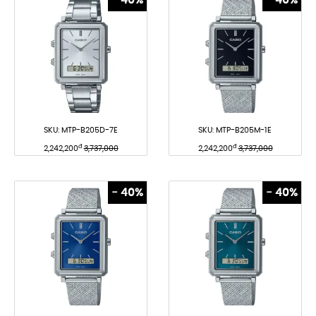
SKU:
MTP-B205D-7E
SKU:
MTP-B205M-1E
đ
đ
2,242,200
3,737,000
2,242,200
3,737,000
- 40%
- 40%