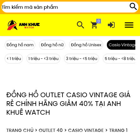
Đồng hồ nam
Đồng hồ nữ
Đồng hồ Unisex
Casio Vintage
< 1 triệu
1 triệu - <3 triệu
3 triệu - <5 triệu
5 triệu - <8 triệu
ĐỒNG HỒ OUTLET CASIO VINTAGE GIÁ
RẺ CHÍNH HÃNG GIẢM 40% TẠI ANH
KHUÊ WATCH
TRANG CHỦ
>
OUTLET 40
>
CASIO VINTAGE
>
TRANG 1