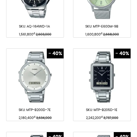
SKU:
AQ-164WD-1A
SKU:
MTP-E600M-9B
đ
đ
1,561,800
2,603,000
1,600,800
2,668,000
- 40%
- 40%
SKU:
MTP-B200D-7E
SKU:
MTP-B205D-1E
đ
đ
2,180,400
3,634,000
2,242,200
3,737,000
- 40%
- 40%