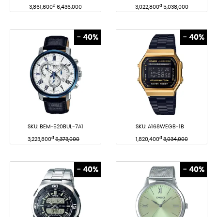
đ
đ
3,861,600
6,436,000
3,022,800
5,038,000
- 40%
- 40%
SKU:
BEM-520BUL-7A1
SKU:
A168WEGB-1B
đ
đ
3,223,800
5,373,000
1,820,400
3,034,000
- 40%
- 40%