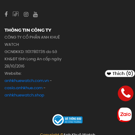
THÔNG TIN CÔNG TY
CÔNG TY CỔ PHẦN ANH KHUÊ
WATCH
GCNĐKKD: 1101780735 do Sở
KH&ĐT tỉnh Long An cấp ngày
28/10/2016
❤️ Thích (
0
)
Website:
anhkhuewatch.com.vn
-
casio.anhkhue.com
-
anhkhuewatch.shop
Copyright ©
Anh Khuê Watch