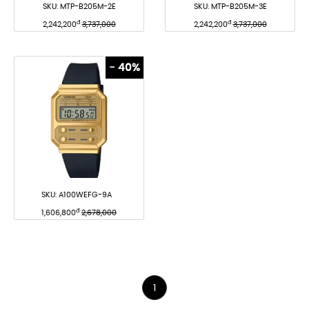
SKU:
MTP-B205M-2E
SKU:
MTP-B205M-3E
đ
đ
2,242,200
3,737,000
2,242,200
3,737,000
- 40%
SKU:
A100WEFG-9A
đ
1,606,800
2,678,000
1