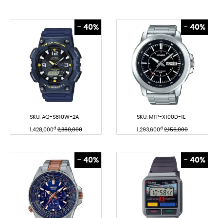
- 40%
- 40%
SKU:
AQ-S810W-2A
SKU:
MTP-X100D-1E
đ
đ
1,428,000
2,380,000
1,293,600
2,156,000
- 40%
- 40%