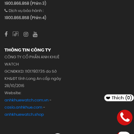
1900.866.858 (Phím 3)
Dịch vụ bảo hành :
1900.866.858 (Phím 4)
THÔNG TIN CÔNG TY
CÔNG TY CỔ PHẦN ANH KHUÊ
WATCH
GCNĐKKD: 1101780735 do Sở
KH&ĐT tỉnh Long An cấp ngày
28/10/2016
Website:
❤️ Thích (
0
)
anhkhuewatch.com.vn
-
casio.anhkhue.com
-
anhkhuewatch.shop