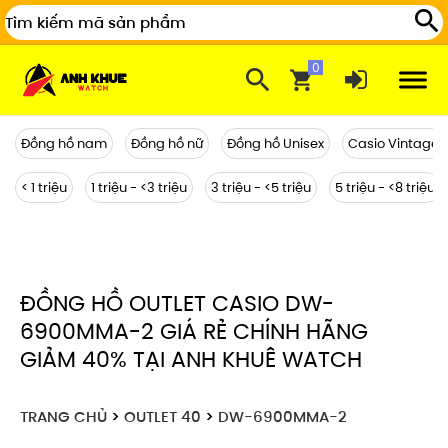
Đồng hồ nam
Đồng hồ nữ
Đồng hồ Unisex
Casio Vintage
< 1 triệu
1 triệu - <3 triệu
3 triệu - <5 triệu
5 triệu - <8 triệu
ĐỒNG HỒ OUTLET CASIO DW-
6900MMA-2 GIÁ RẺ CHÍNH HÃNG
GIẢM 40% TẠI ANH KHUÊ WATCH
TRANG CHỦ
>
OUTLET 40
>
DW-6900MMA-2