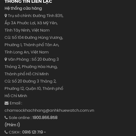
THÔNG TIN LIÊN LẠC
Hệ thống cửa hàng
Trụ sở chính: Đường Tỉnh 835,
Ấp 3A Phước Lợi, Xã Mỹ Yên,
Tỉnh Tây Ninh, Việt Nam
Cũ: Số 104 Đường Hùng Vương,
Phường 1, Thành phố Tân An,
Tỉnh Long An, Việt Nam
Văn Phòng : Số 20 Đường 3
Tháng 2, Phường Hòa Hưng,
Thành phố Hồ Chí Minh
Cũ: Số 20 Đường 3 Tháng 2,
Phường 12, Quận 10, Thành phố
Hồ Chí Minh
Email :
chamsockhachhang@anhkhuewatch.com.vn
Sale online :
1900.866.858
(Phím 1)
CSKH :
0916 121 719 -